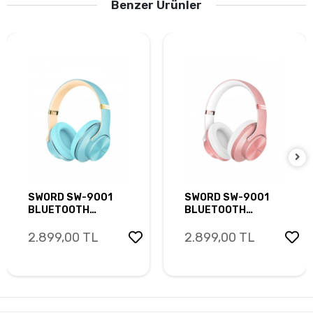
Benzer Ürünler
SWORD SW-9001
SWORD SW-9001
BLUETOOTH
BLUETOOTH
HOPARLÖR - TEPE
HOPARLÖR - TEPE
KULAKLIK BLUE
KULAKLIK PINK
2.899,00 TL
2.899,00 TL