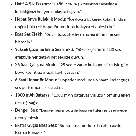
Hafif & Şık Tasarım:
“Hafif, ince ve şık tasarımı sayesinde
kulaklığınızı her yere kolayca taşıyın.”
Hoparlör ve Kulaklık Modu:
“İçe doğru bükerek kulaklık, dışa
doğru bükerek hoparlör modunu kolayca etkinleştirin.”
Bass Ses Efekti:
“Güçlü bass efektiyle müziği derinlemesine
hissedin.”
Yüksek Çözünürlüklü Ses Efekti:
“Yüksek çözünürlüklü ses
efektiyle her detayı net şekilde duyun.”
25 Saat Çalışma Modu:
“25 saate varan kullanım süresiyle gün
boyu kesintisiz müzik keyfi yaşayın.”
6 Saat Hoparlör Modu:
“Hoparlör modunda 6 saate kadar güçlü
ses performansı elde edin.”
1000 mAh Batarya:
“1000 mAh bataryasıyla uzun ömürlü enerji
desteği sağlar.”
Dengeli Ses:
“Dengeli ses modu ile bass ve tizleri eşit seviyede
deneyimleyin.”
Ekstra Güçlü Bass Sesi:
“Süper bass modu ile titreten güçlü
basları hissedin.”