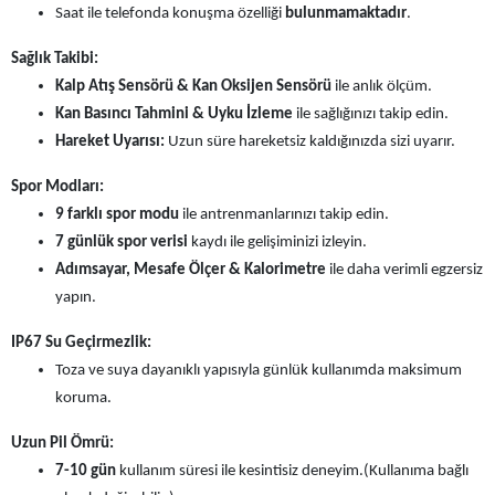
Saat ile telefonda konuşma özelliği
bulunmamaktadır
.
Sağlık Takibi:
Kalp Atış Sensörü & Kan Oksijen Sensörü
ile anlık ölçüm.
Kan Basıncı Tahmini & Uyku İzleme
ile sağlığınızı takip edin.
Hareket Uyarısı:
Uzun süre hareketsiz kaldığınızda sizi uyarır.
Spor Modları:
9 farklı spor modu
ile antrenmanlarınızı takip edin.
7 günlük spor verisi
kaydı ile gelişiminizi izleyin.
Adımsayar, Mesafe Ölçer & Kalorimetre
ile daha verimli egzersiz
yapın.
IP67 Su Geçirmezlik:
Toza ve suya dayanıklı yapısıyla günlük kullanımda maksimum
koruma.
Uzun Pil Ömrü:
7-10 gün
kullanım süresi ile kesintisiz deneyim.
(Kullanıma bağlı