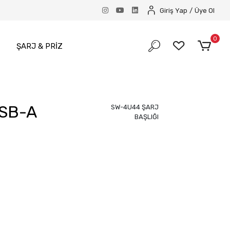
Giriş Yap
/
Üye Ol
0
ŞARJ & PRİZ
SB-A
SW-4U44 ŞARJ
BAŞLIĞI
I