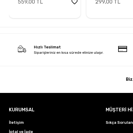
559,00 TL
299,00 TL
Hızlı Teslimat
Siparişleriniz en kısa sürede elinize ulaşır.
Biz
KURUMSAL
MÜŞTERİ H
İletişim
Sıkça Sorulan
İptal ve İade