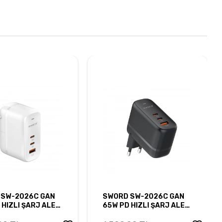
 SW-2026C GAN
SWORD SW-2026C GAN
 HIZLI ŞARJ ALETİ
65W PD HIZLI ŞARJ ALETİ
C+USB-A WHITE
2 USB-C+USB-A BLACK