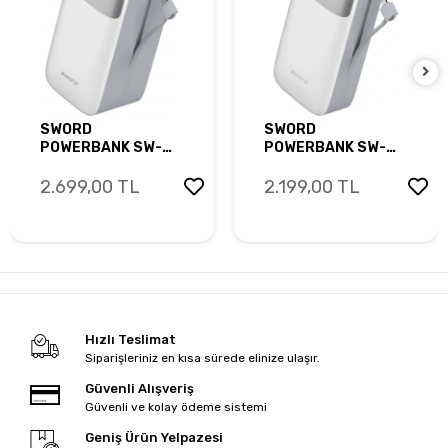
SWORD
SWORD
POWERBANK SW-
POWERBANK SW-
50PO3 22,5W HIZLI
30PO3 22,5W HIZLI
ŞARJ KABLOLU
ŞARJ KABLOLU
2.699,00 TL
2.199,00 TL
50000 MAH
30000 MAH
POWERBANK GRAY
POWERBANK GRAY
Hızlı Teslimat
Siparişleriniz en kısa sürede elinize ulaşır.
Güvenli Alışveriş
Güvenli ve kolay ödeme sistemi
Geniş Ürün Yelpazesi