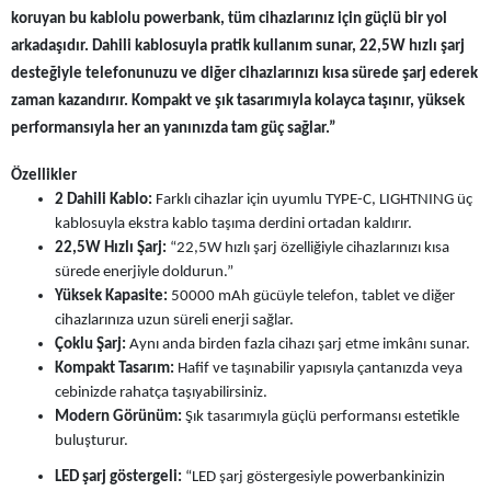
koruyan bu kablolu powerbank, tüm cihazlarınız için güçlü bir yol
arkadaşıdır. Dahili kablosuyla pratik kullanım sunar, 22,5W hızlı şarj
desteğiyle telefonunuzu ve diğer cihazlarınızı kısa sürede şarj ederek
zaman kazandırır. Kompakt ve şık tasarımıyla kolayca taşınır, yüksek
performansıyla her an yanınızda tam güç sağlar.”
Özellikler
2 Dahili Kablo:
Farklı cihazlar için uyumlu TYPE-C, LIGHTNING üç
kablosuyla ekstra kablo taşıma derdini ortadan kaldırır.
22,5W Hızlı Şarj:
“22,5W hızlı şarj özelliğiyle cihazlarınızı kısa
sürede enerjiyle doldurun.”
Yüksek Kapasite:
50000 mAh gücüyle telefon, tablet ve diğer
cihazlarınıza uzun süreli enerji sağlar.
Çoklu Şarj:
Aynı anda birden fazla cihazı şarj etme imkânı sunar.
Kompakt Tasarım:
Hafif ve taşınabilir yapısıyla çantanızda veya
cebinizde rahatça taşıyabilirsiniz.
Modern Görünüm:
Şık tasarımıyla güçlü performansı estetikle
buluşturur.
LED şarj göstergeli:
“LED şarj göstergesiyle powerbankinizin