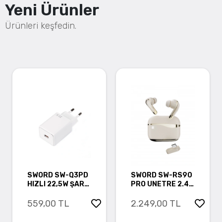
Yeni Ürünler
Ürünleri keşfedin.
SWORD SW-Q3PD
SWORD SW-RS90
HIZLI 22,5W ŞARJ
PRO UNETRE 2.4G
BAŞLIĞI
DONGLE ANC ENC
TWS BLUETOOTH
559,00 TL
2.249,00 TL
KULAKLIK GOLD